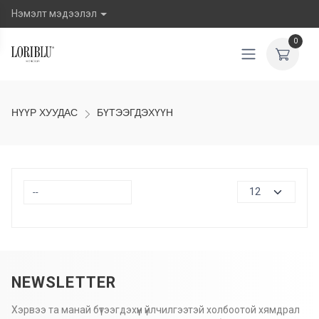
Нэмэлт мэдээлэл
0
НҮҮР ХУУДАС
БҮТЭЭГДЭХҮҮН
NEWSLETTER
Хэрвээ та манай бүтээгдэхүүн үйлчилгээтэй холбоотой хямдрал