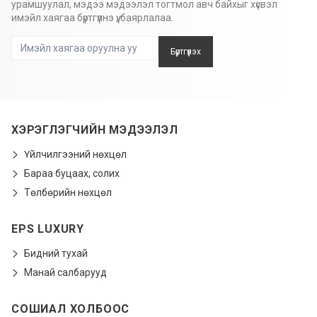
урамшуулал, мэдээ мэдээлэл тогтмол авч байхыг хүсвэл
имэйл хаягаа бүртгүүлнэ үү, баярлалаа.
Бүртгүүлэх
ХЭРЭГЛЭГЧИЙН МЭДЭЭЛЭЛ
Үйлчилгээний нөхцөл
Бараа буцаах, солих
Төлбөрийн нөхцөл
EPS LUXURY
Бидний тухай
Манай салбарууд
СОШИАЛ ХОЛБООС