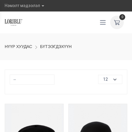
Нэмэлт мэдээлэл
0
НҮҮР ХУУДАС
БҮТЭЭГДЭХҮҮН