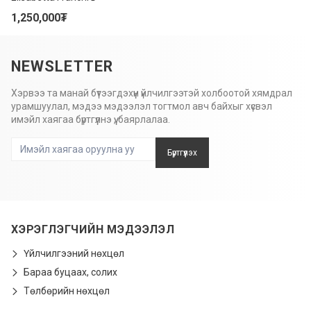
1,250,000
₮
NEWSLETTER
Хэрвээ та манай бүтээгдэхүүн үйлчилгээтэй холбоотой хямдрал
урамшуулал, мэдээ мэдээлэл тогтмол авч байхыг хүсвэл
имэйл хаягаа бүртгүүлнэ үү, баярлалаа.
Бүртгүүлэх
ХЭРЭГЛЭГЧИЙН МЭДЭЭЛЭЛ
Үйлчилгээний нөхцөл
Бараа буцаах, солих
Төлбөрийн нөхцөл