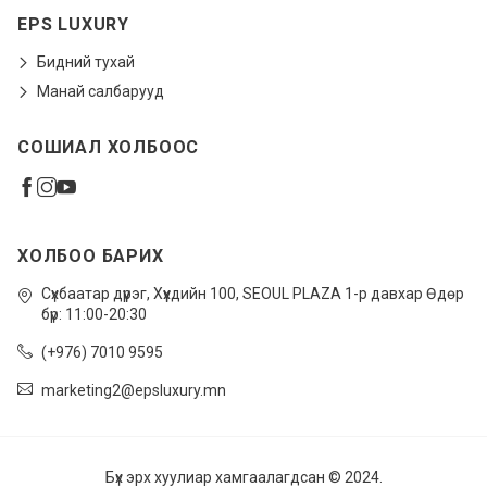
EPS LUXURY
Бидний тухай
Манай салбарууд
СОШИАЛ ХОЛБООС
ХОЛБОО БАРИХ
Сүхбаатар дүүрэг, Xүүхдийн 100, SEOUL PLAZA 1-р давхар Өдөр
бүр: 11:00-20:30
(+976) 7010 9595
marketing2@epsluxury.mn
Бүх эрх хуулиар хамгаалагдсан © 2024.