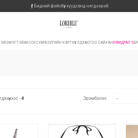
Бидний фэйсбүүк хуудсанд нэгдээрэй
ТЭЙ
ЭМЭГТЭЙ
АКССЕСУАР
БЭЛГИЙН КАРТ
ХҮҮХЭД
ХҮНС
ГОО САЙХАН
ХЯМДРАЛ %
БР
гдэхүүнээс -
4
Эрэмбэлэх: