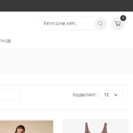
0
ЭНДҮҮД
Хуудаслалт:
50%