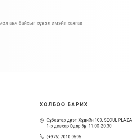
мол авч байхыг хүсвэл имэйл хаягаа
ХОЛБОО БАРИХ
Сүхбаатар дүүрэг, Xүүхдийн 100, SEOUL PLAZA
1-р давхар Өдөр бүр: 11:00-20:30
(+976) 7010 9595