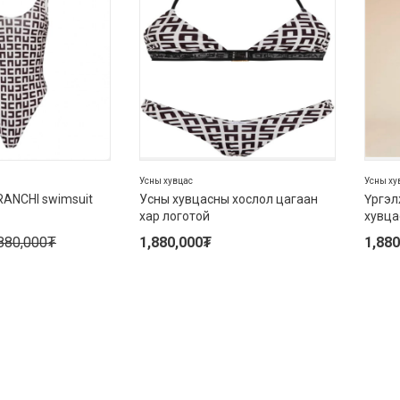
Усны хувцас
Усны ху
RANCHI swimsuit
Усны хувцасны хослол цагаан
Үргэл
хар логотой
хувца
880,000
₮
1,880,000
₮
1,880