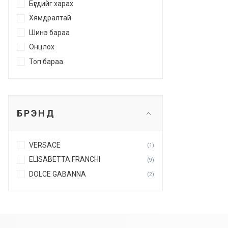
Бүгдийг харах
Хямдралтай
Шинэ бараа
Онцлох
Топ бараа
БРЭНД
VERSACE
(1)
ELISABETTA FRANCHI
(9)
DOLCE GABANNA
(2)