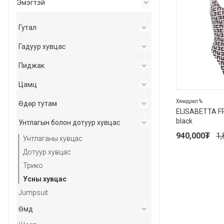
Эмэгтэй
Гутал
Гадуур хувцас
Пиджак
Цамц
Хямдрал %
Өдөр тутам
ELISABETTA F
black
Унтлагын болон дотуур хувцас
940,000
₮
1,
Унтлаганы хувцас
Дотуур хувцас
Трико
Усны хувцас
Jumpsuit
Өмд