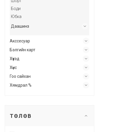
Шорт
Боди
Юбка
Даашинз
Акссесуар
Бэлгийн карт
Хүүхэд
Хүнс
Гоо сайхан
Хямдрал %
ТӨЛӨВ