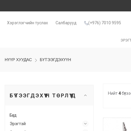
Хэрэглэгчийн туслах
Салбарууд
(+976) 7010 9595
ЭРЭГ
НҮҮР ХУУДАС
БҮТЭЭГДЭХҮҮН
Нийт
4
бүтээ
БҮТЭЭГДЭХҮҮН ТӨРЛҮҮД
Бүгд
Эрэгтэй
50%