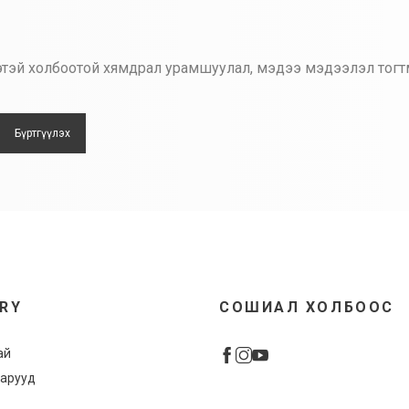
лгээтэй холбоотой хямдрал урамшуулал, мэдээ мэдээлэл тогт
Бүртгүүлэх
URY
СОШИАЛ ХОЛБООС
ай
арууд