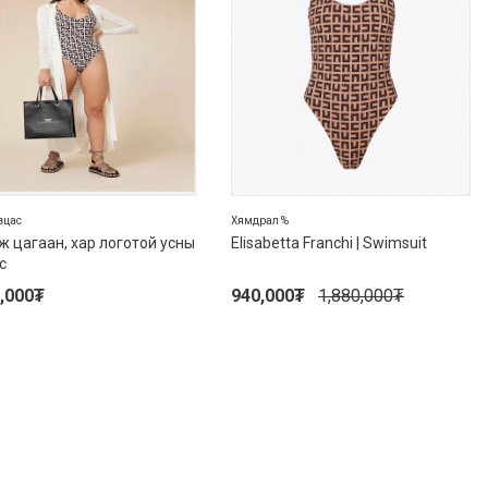
вцас
Хямдрал %
ж цагаан, хар логотой усны
Elisabetta Franchi | Swimsuit
с
,000
₮
940,000
₮
1,880,000
₮