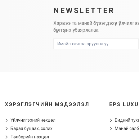
NEWSLETTER
Хэрвээ та манай бүтээгдэхүүн үйлчи
бүртгүүлнэ үү, баярлалаа.
ХЭРЭГЛЭГЧИЙН МЭДЭЭЛЭЛ
EPS LUX
Үйлчилгээний нөхцөл
Бидний тух
Бараа буцаах, солих
Манай салб
Төлбөрийн нөхцөл