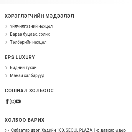
ХЭРЭГЛЭГЧИЙН МЭДЭЭЛЭЛ
Үйлчилгээний нөхцөл
Бараа буцаах, солих
Төлбөрийн нөхцөл
EPS LUXURY
Бидний тухай
Манай салбарууд
СОШИАЛ ХОЛБООС
ХОЛБОО БАРИХ
Сүхбаатар дүүрэг, Xүүхдийн 100, SEOUL PLAZA 1-р давхар Өдөр