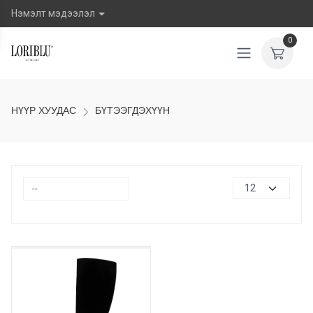
Нэмэлт мэдээлэл
0
НҮҮР ХУУДАС
БҮТЭЭГДЭХҮҮН
30%