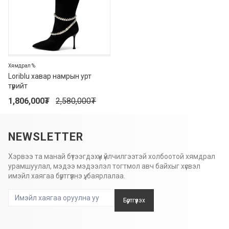
Хямдрал %
Loriblu хавар намрын урт
түрийт
1,806,000
₮
2,580,000
₮
NEWSLETTER
Хэрвээ та манай бүтээгдэхүүн үйлчилгээтэй холбоотой хямдрал
урамшуулал, мэдээ мэдээлэл тогтмол авч байхыг хүсвэл
имэйл хаягаа бүртгүүлнэ үү, баярлалаа.
Бүртгүүлэх