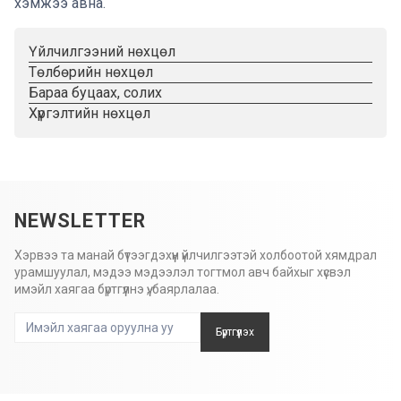
хэмжээ авна.
Үйлчилгээний нөхцөл
Төлбөрийн нөхцөл
Бараа буцаах, солих
Хүргэлтийн нөхцөл
NEWSLETTER
Хэрвээ та манай бүтээгдэхүүн үйлчилгээтэй холбоотой хямдрал
урамшуулал, мэдээ мэдээлэл тогтмол авч байхыг хүсвэл
имэйл хаягаа бүртгүүлнэ үү, баярлалаа.
Бүртгүүлэх