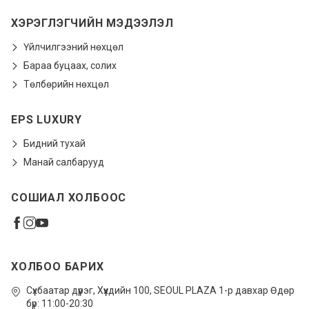
ХЭРЭГЛЭГЧИЙН МЭДЭЭЛЭЛ
Үйлчилгээний нөхцөл
Бараа буцаах, солих
Төлбөрийн нөхцөл
EPS LUXURY
Бидний тухай
Манай салбарууд
СОШИАЛ ХОЛБООС
ХОЛБОО БАРИХ
Сүхбаатар дүүрэг, Xүүхдийн 100, SEOUL PLAZA 1-р давхар Өдөр
бүр: 11:00-20:30