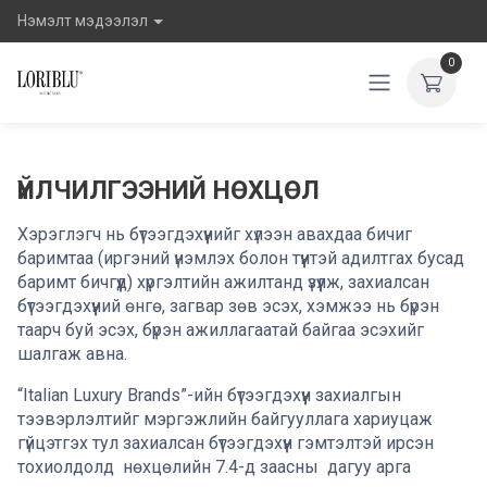
Нэмэлт мэдээлэл
0
ҮЙЛЧИЛГЭЭНИЙ НӨХЦӨЛ
Хэрэглэгч нь бүтээгдэхүүнийг хүлээн авахдаа бичиг
баримтаа (иргэний үнэмлэх болон түүнтэй адилтгах бусад
баримт бичгүүд) хүргэлтийн ажилтанд үзүүлж, захиалсан
бүтээгдэхүүний өнгө, загвар зөв эсэх, хэмжээ нь бүрэн
таарч буй эсэх, бүрэн ажиллагаатай байгаа эсэхийг
шалгаж авна.
“Italian Luxury Brands”-ийн бүтээгдэхүүн захиалгын
тээвэрлэлтийг мэргэжлийн байгууллага хариуцаж
гүйцэтгэх тул захиалсан бүтээгдэхүүн гэмтэлтэй ирсэн
тохиолдолд нөхцөлийн 7.4-д заасны дагуу арга