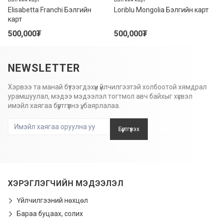
Elisabetta Franchi Бэлгийн
Loriblu Mongolia Бэлгийн карт
карт
500,000
₮
500,000
₮
NEWSLETTER
Хэрвээ та манай бүтээгдэхүүн үйлчилгээтэй холбоотой хямдрал
урамшуулал, мэдээ мэдээлэл тогтмол авч байхыг хүсвэл
имэйл хаягаа бүртгүүлнэ үү, баярлалаа.
Бүртгүүлэх
ХЭРЭГЛЭГЧИЙН МЭДЭЭЛЭЛ
Үйлчилгээний нөхцөл
Бараа буцаах, солих