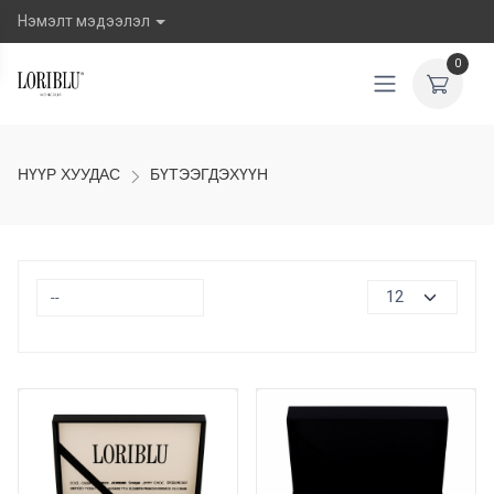
Нэмэлт мэдээлэл
0
НҮҮР ХУУДАС
БҮТЭЭГДЭХҮҮН