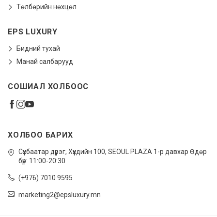
Төлбөрийн нөхцөл
EPS LUXURY
Бидний тухай
Манай салбарууд
СОШИАЛ ХОЛБООС
ХОЛБОО БАРИХ
Сүхбаатар дүүрэг, Xүүхдийн 100, SEOUL PLAZA 1-р давхар Өдөр
бүр: 11:00-20:30
(+976) 7010 9595
marketing2@epsluxury.mn