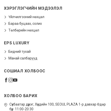
ХЭРЭГЛЭГЧИЙН МЭДЭЭЛЭЛ
Үйлчилгээний нөхцөл
Бараа буцаах, солих
Төлбөрийн нөхцөл
EPS LUXURY
Бидний тухай
Манай салбарууд
СОШИАЛ ХОЛБООС
ХОЛБОО БАРИХ
Сүхбаатар дүүрэг, Xүүхдийн 100, SEOUL PLAZA 1-р давхар Өдөр
бүр: 11:00-20:30