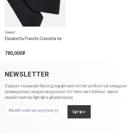
Ороолт
Elisabetta Franchi Cravatta tie
780,000
₮
NEWSLETTER
Хэрвээ та манай бүтээгдэхүүн үйлчилгээтэй холбоотой хямдрал
урамшуулал, мэдээ мэдээлэл тогтмол авч байхыг хүсвэл
имэйл хаягаа бүртгүүлнэ үү, баярлалаа.
Бүртгүүлэх