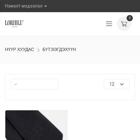
Нэмэлт мэдээлэл
0
НҮҮР ХУУДАС
БҮТЭЭГДЭХҮҮН