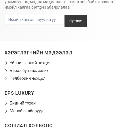
урамшуулал, мэдээ мэдээлэл тогтмол авч байхыг хүсвэл
имэйл хаягаа бүртгүүлнэ үү, баярлалаа.
Бүртгүүлэх
ХЭРЭГЛЭГЧИЙН МЭДЭЭЛЭЛ
Үйлчилгээний нөхцөл
Бараа буцаах, солих
Төлбөрийн нөхцөл
EPS LUXURY
Бидний тухай
Манай салбарууд
СОШИАЛ ХОЛБООС