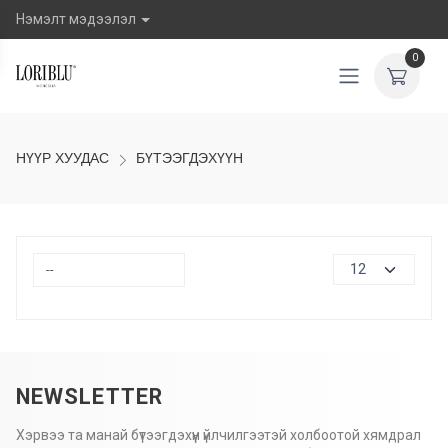
Нэмэлт мэдээлэл
0
НҮҮР ХУУДАС
БҮТЭЭГДЭХҮҮН
NEWSLETTER
Хэрвээ та манай бүтээгдэхүүн үйлчилгээтэй холбоотой хямдрал