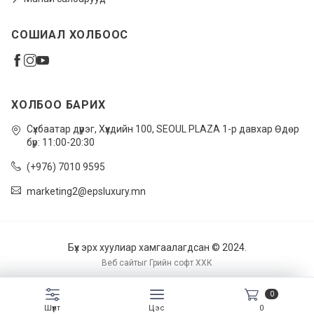
СОШИАЛ ХОЛБООС
ХОЛБОО БАРИХ
Сүхбаатар дүүрэг, Xүүхдийн 100, SEOUL PLAZA 1-р давхар Өдөр
бүр: 11:00-20:30
(+976) 7010 9595
marketing2@epsluxury.mn
Бүх эрх хуулиар хамгаалагдсан © 2024.
Веб сайт
ыг
Грийн софт ХХК
0
0
Ангилал
Шүүлт
Цэс
Цэс
0
0