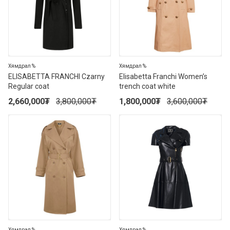
Хямдрал %
Хямдрал %
ELISABETTA FRANCHI Czarny
Elisabetta Franchi Women’s
Regular coat
trench coat white
2,660,000
₮
3,800,000
₮
1,800,000
₮
3,600,000
₮
50%
50%
Хямдрал %
Хямдрал %