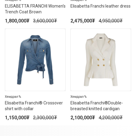
ELISABETTA FRANCHI Women's
Elisabetta Franchi leather dress
Trench Coat Brown
1,800,000
₮
3,600,000
₮
2,475,000
₮
4,950,000
₮
50%
50%
Хямдрал %
Хямдрал %
Elisabetta Franchi® Crossover
Elisabetta Franchi®Double-
shirt with collar
breasted knitted cardigan
1,150,000
₮
2,300,000
₮
2,100,000
₮
4,200,000
₮