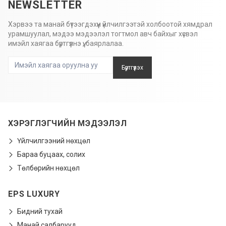
NEWSLETTER
Хэрвээ та манай бүтээгдэхүүн үйлчилгээтэй холбоотой хямдрал
урамшуулал, мэдээ мэдээлэл тогтмол авч байхыг хүсвэл
имэйл хаягаа бүртгүүлнэ үү, баярлалаа.
Бүртгүүлэх
ХЭРЭГЛЭГЧИЙН МЭДЭЭЛЭЛ
Үйлчилгээний нөхцөл
Бараа буцаах, солих
Төлбөрийн нөхцөл
EPS LUXURY
Бидний тухай
Манай салбарууд