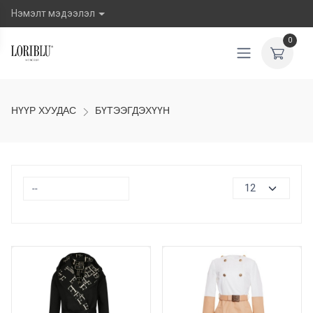
Нэмэлт мэдээлэл
0
НҮҮР ХУУДАС
БҮТЭЭГДЭХҮҮН
30%
50%