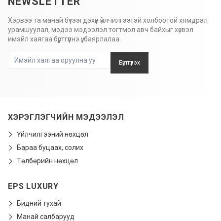
NEWSLETTER
Хэрвээ та манай бүтээгдэхүүн үйлчилгээтэй холбоотой хямдрал
урамшуулал, мэдээ мэдээлэл тогтмол авч байхыг хүсвэл
имэйл хаягаа бүртгүүлнэ үү, баярлалаа.
Бүртгүүлэх
ХЭРЭГЛЭГЧИЙН МЭДЭЭЛЭЛ
Үйлчилгээний нөхцөл
Бараа буцаах, солих
Төлбөрийн нөхцөл
EPS LUXURY
Бидний тухай
Манай салбарууд