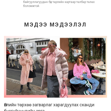
байгууллагуудын бүх төрлийн картаар төлбөр төлөх
боломжтой.
МЭДЭЭ МЭДЭЭЛЭЛ
Өвлийн төрхөө загварлаг харагдуулах сканди
бүсгүйчүүдийн арга