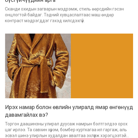
Сканди охидын загварын мэдрэмж, стиль өөрсдийн гэсэн
онцлогтой байдаг. Тэдний хувцаслалтаас маш өндөр
контраст мэдрэгддэг гэхэд хилсдэхгүй.
Ирэх намар болон өвлийн улиралд ямар өнгөнүүд
давамгайлах вэ?
Торгон даашинзны улирал дуусаж намрын бэлтгэлдээ орох
цаг ирлээ. Та савхин хүрэм, бомбер курткагаа ил гаргаж, аль
эсвэл шинэ улирлын худалдан авалтаа эхлүүлж хэрэгцээтэй