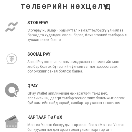
ТӨЛБӨРИЙН НӨХЦӨЛҮҮД
STOREPAY
Storepay нь ямар ч хүү, шимтгэл нэмэлт төлбөргүй үйлчилгээ
бөгөөд та худалдан авсан бараа, үйлчилгээний төлбөрөө л
хуваан төлөх болно.
SOCIAL PAY
SocialPay хэтэвч нь таны амьдралын хэв маягийг маш
хялбар болгох бүх төрлийн үйлчилгээг нэг дороос авах
боломжийг санал болгож байна.
QPAY
QPay Wallet аппликейшн нь хэрэглэгч танд веб,
аппликейшн, дэлгүүрт төлбөр тооцоо хийх боломжыг олгож
буй хамгийн найдвартай, хялбар гар утасны хэтэвч юм.
КАРТААР ТӨЛӨХ
Монгол Улсын банкуудын гаргасан болон Монгол Улсын
банкуудын нэгдэн орсон олон улсын карт гаргагч