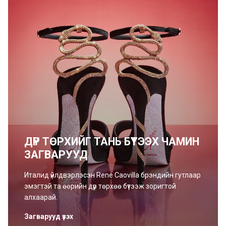
ДҮР ТӨРХИЙГ ТАНЬ БҮТЭЭХ ЧАМИН
ЗАГВАРУУД
Италид үйлдвэрлэсэн Rene Caovilla брэндийн гутлаар
эмэгтэй та өөрийн дүр төрхөө бүтээж зоригтой
алхаарай.
Загварууд үзэх