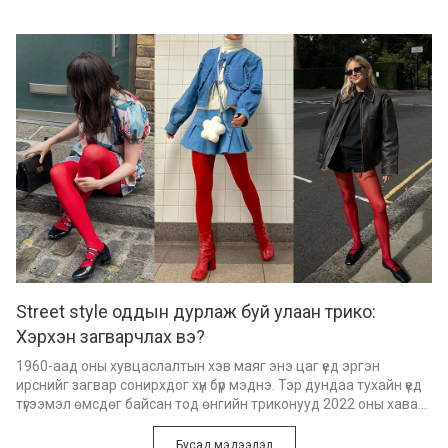
хувцсаар шүүгээгээ базаахаар төлөвлөж байна уу?
Street style оддын дурлаж буй улаан трико:
Хэрхэн загварчлах вэ?
1960-аад оны хувцаслалтын хэв маяг энэ цаг үед эргэн
ирснийг загвар сонирхдог хүн бүр мэднэ. Тэр дундаа тухайн үед
түгээмэл өмсдөг байсан тод өнгийн триконууд 2022 оны хавар-
зун улирлын загварын долоо хоногоос эхлэн одоог хүртэл
давамгайлсаар байна.
Бусад мэдээлэл