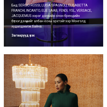
Бид SERGIO ROSSI, LUISA SPAGNOLI, ELISABETTA
FRANCHI, INCANTO, ELIE SAAB, FENDI, YSL, VERSACE,
JACQUEMUS зэрэг дэлхийн олон брендийн
бүтээгдэхүүнийг албан ёсны эрхтэйгээр Монголд
худалдаалж байна.
Загварууд үзэх