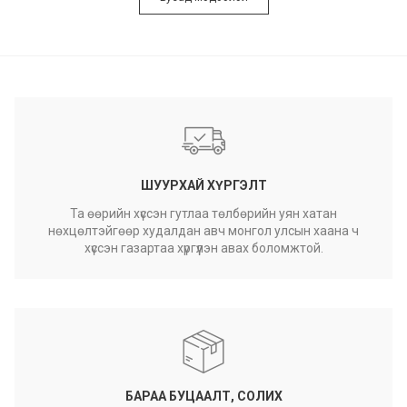
ШУУРХАЙ ХҮРГЭЛТ
Та өөрийн хүссэн гутлаа төлбөрийн уян хатан
нөхцөлтэйгөөр худалдан авч монгол улсын хаана ч
хүссэн газартаа хүргүүлэн авах боломжтой.
БАРАА БУЦААЛТ, СОЛИХ