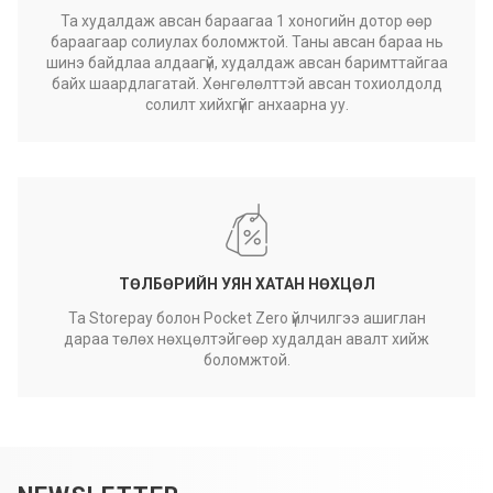
Та худалдаж авсан бараагаа 1 хоногийн дотор өөр
бараагаар солиулах боломжтой. Таны авсан бараа нь
шинэ байдлаа алдаагүй, худалдаж авсан баримттайгаа
байх шаардлагатай. Хөнгөлөлттэй авсан тохиолдолд
солилт хийхгүйг анхаарна уу.
ТӨЛБӨРИЙН УЯН ХАТАН НӨХЦӨЛ
Та Storepay болон Pocket Zero үйлчилгээ ашиглан
дараа төлөх нөхцөлтэйгөөр худалдан авалт хийж
боломжтой.