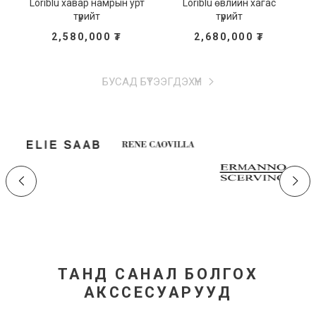
Loriblu хавар намрын урт
Loriblu өвлийн хагас
түрийт
түрийт
2,580,000
₮
2,680,000
₮
БУСАД БҮТЭЭГДЭХҮҮН
ТАНД САНАЛ БОЛГОХ
АКССЕСУАРУУД