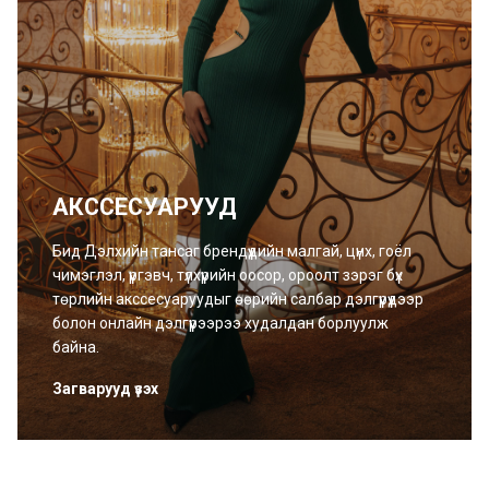
АКССЕСУАРУУД
Бид Дэлхийн тансаг брендүүдийн малгай, цүнх, гоёл
чимэглэл, үүргэвч, түлхүүрийн оосор, ороолт зэрэг бүх
төрлийн акссесуаруудыг өөрийн салбар дэлгүүрүүдээр
болон онлайн дэлгүүрээрээ худалдан борлуулж
байна.
Загварууд үзэх