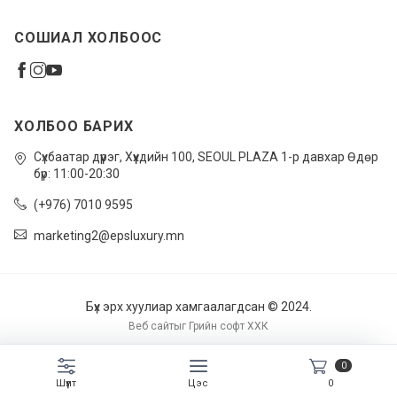
СОШИАЛ ХОЛБООС
ХОЛБОО БАРИХ
Сүхбаатар дүүрэг, Xүүхдийн 100, SEOUL PLAZA 1-р давхар Өдөр
бүр: 11:00-20:30
(+976) 7010 9595
marketing2@epsluxury.mn
Бүх эрх хуулиар хамгаалагдсан © 2024.
Веб сайт
ыг
Грийн софт ХХК
0
Шүүлт
Цэс
0