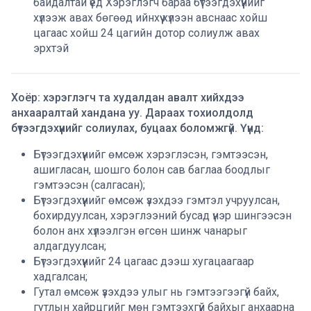
байдалтай үед Хэрэглэгч бараа бүтээгдэхүүнийг
хүлээж авах бөгөөд ийнхүү хүлээн авснаас хойш
цагаас хойш 24 цагийн дотор солиулж авах
эрхтэй
Хоёр: хэрэглэгч та худалдан авалт хийхдээ
анхааралтай хандана уу. Дараах тохиолдолд
бүтээгдэхүүнийг солиулах, буцаах боломжгүй. Үүнд:
Бүтээгдэхүүнийг өмсөж хэрэглэсэн, гэмтээсэн,
ашигласан, шошго болон сав баглаа боодлыг
гэмтээсэн (салгасан);
Бүтээгдэхүүнийг өмсөж үзэхдээ гэмтэл учруулсан,
бохирдуулсан, хэрэглээний бусад үнэр шингээсэн
болон анх хүлээлгэн өгсөн шинж чанарыг
алдагдуулсан;
Бүтээгдэхүүнийг 24 цагаас дээш хугацаагаар
хадгалсан;
Гутал өмсөж үзэхдээ улыг нь гэмтээгээгүй байх,
гутлын хайрцгийг мөн гэмтээхгүй байхыг анхаарна