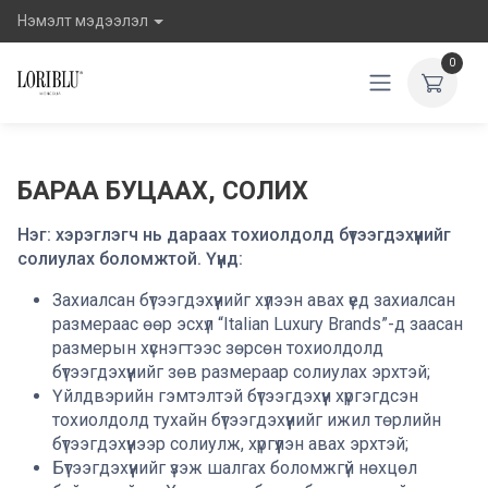
Нэмэлт мэдээлэл
0
БАРАА БУЦААХ, СОЛИХ
Нэг: хэрэглэгч нь дараах тохиолдолд бүтээгдэхүүнийг
солиулах боломжтой. Үүнд:
Захиалсан бүтээгдэхүүнийг хүлээн авах үед захиалсан
размераас өөр эсхүл “Italian Luxury Brands”-д заасан
размерын хүснэгтээс зөрсөн тохиолдолд
бүтээгдэхүүнийг зөв размераар солиулах эрхтэй;
Үйлдвэрийн гэмтэлтэй бүтээгдэхүүн хүргэгдсэн
тохиолдолд тухайн бүтээгдэхүүнийг ижил төрлийн
бүтээгдэхүүнээр солиулж, хүргүүлэн авах эрхтэй;
Бүтээгдэхүүнийг үзэж шалгах боломжгүй нөхцөл