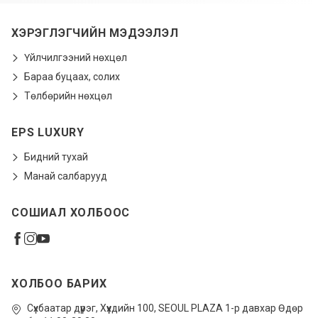
ХЭРЭГЛЭГЧИЙН МЭДЭЭЛЭЛ
Үйлчилгээний нөхцөл
Бараа буцаах, солих
Төлбөрийн нөхцөл
EPS LUXURY
Бидний тухай
Манай салбарууд
СОШИАЛ ХОЛБООС
ХОЛБОО БАРИХ
Сүхбаатар дүүрэг, Xүүхдийн 100, SEOUL PLAZA 1-р давхар Өдөр