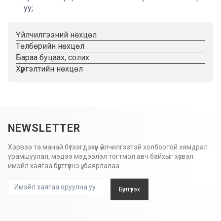
уу;
Үйлчилгээний нөхцөл
Төлбөрийн нөхцөл
Бараа буцаах, солих
Хүргэлтийн нөхцөл
NEWSLETTER
Хэрвээ та манай бүтээгдэхүүн үйлчилгээтэй холбоотой хямдрал
урамшуулал, мэдээ мэдээлэл тогтмол авч байхыг хүсвэл
имэйл хаягаа бүртгүүлнэ үү, баярлалаа.
Бүртгүүлэх