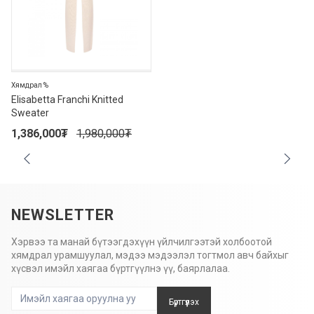
Хямдрал %
Elisabetta Franchi Knitted
Sweater
1,386,000
₮
1,980,000
₮
NEWSLETTER
Хэрвээ та манай бүтээгдэхүүн үйлчилгээтэй холбоотой
хямдрал урамшуулал, мэдээ мэдээлэл тогтмол авч байхыг
хүсвэл имэйл хаягаа бүртгүүлнэ үү, баярлалаа.
Бүртгүүлэх