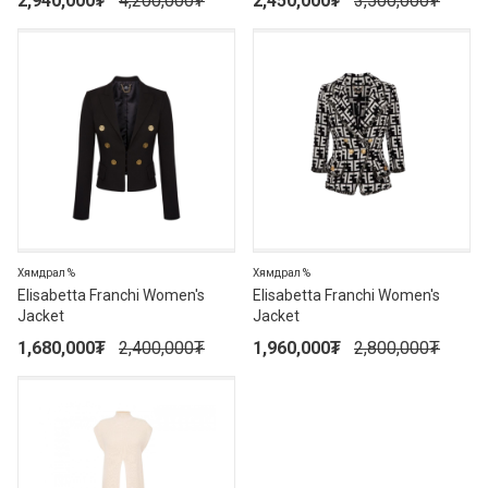
2,940,000
₮
4,200,000
₮
2,450,000
₮
3,500,000
₮
30%
30%
Хямдрал %
Хямдрал %
Elisabetta Franchi Women's
Elisabetta Franchi Women's
Jacket
Jacket
1,680,000
₮
2,400,000
₮
1,960,000
₮
2,800,000
₮
30%