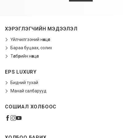
ХЭРЭГЛЭГЧИЙН МЭДЭЭЛЭЛ
Үйлчилгээний нөхцөл
Бараа буцаах, солих
Төлбөрийн нөхцөл
EPS LUXURY
Бидний тухай
Манай салбарууд
СОШИАЛ ХОЛБООС
ХОЛБОО БАРИХ