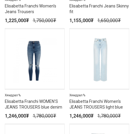
Elisabetta Franchi Women's
Elisabetta Franchi Jeans Skinny
Jeans Trousers
fit
1,225,000
₮
1,750,000
₮
1,155,000
₮
1,650,000
₮
30%
30%
Хямдрал %
Хямдрал %
Elisabetta Franchi WOMEN'S
Elisabetta Franchi Women's
JEANS TROUSERS blue denim
JEANS TROUSERS light blue
1,246,000
₮
1,780,000
₮
1,246,000
₮
1,780,000
₮
30%
30%