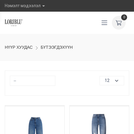
Нэмэлт мэдээлэл
0
НҮҮР ХУУДАС
БҮТЭЭГДЭХҮҮН
30%
30%