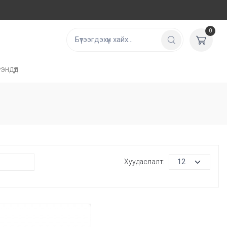
0
ЭНДҮҮД
Хуудаслалт: