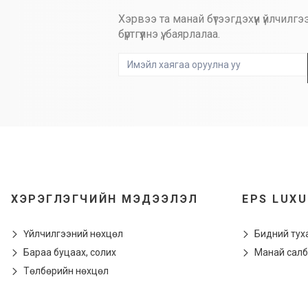
Хэрвээ та манай бүтээгдэхүүн үйлчи
бүртгүүлнэ үү, баярлалаа.
ХЭРЭГЛЭГЧИЙН МЭДЭЭЛЭЛ
EPS LUX
Үйлчилгээний нөхцөл
Бидний тух
Бараа буцаах, солих
Манай салб
Төлбөрийн нөхцөл