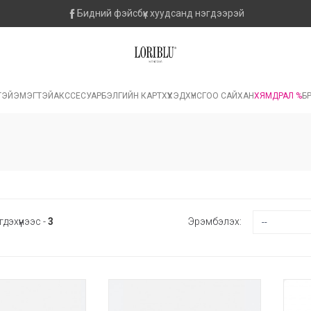
Бидний фэйсбүүк хуудсанд нэгдээрэй
ТЭЙ
ЭМЭГТЭЙ
АКССЕСУАР
БЭЛГИЙН КАРТ
ХҮҮХЭД
ХҮНС
ГОО САЙХАН
ХЯМДРАЛ %
БР
гдэхүүнээс -
3
Эрэмбэлэх: