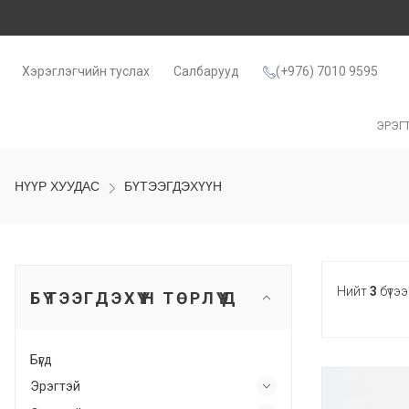
Хэрэглэгчийн туслах
Салбарууд
(+976) 7010 9595
ЭРЭГ
НҮҮР ХУУДАС
БҮТЭЭГДЭХҮҮН
Нийт
3
бүтээ
БҮТЭЭГДЭХҮҮН ТӨРЛҮҮД
Бүгд
Эрэгтэй