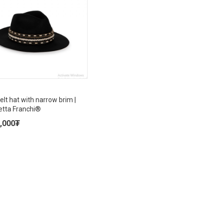
elt hat with narrow brim |
etta Franchi®
,000
₮