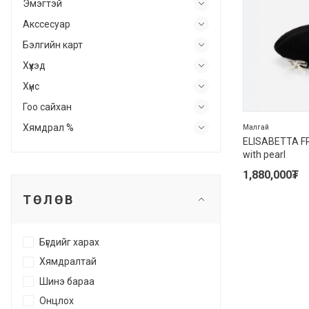
Эмэгтэй
Акссесуар
Бэлгийн карт
Хүүхэд
Хүнс
Гоо сайхан
Хямдрал %
Малгай
ELISABETTA FR
with pearl
1,880,000
₮
ТӨЛӨВ
Бүгдийг харах
Хямдралтай
Шинэ бараа
Онцлох