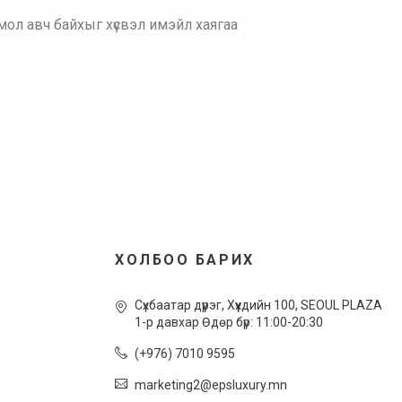
мол авч байхыг хүсвэл имэйл хаягаа
ХОЛБОО БАРИХ
Сүхбаатар дүүрэг, Xүүхдийн 100, SEOUL PLAZA
1-р давхар Өдөр бүр: 11:00-20:30
(+976) 7010 9595
marketing2@epsluxury.mn