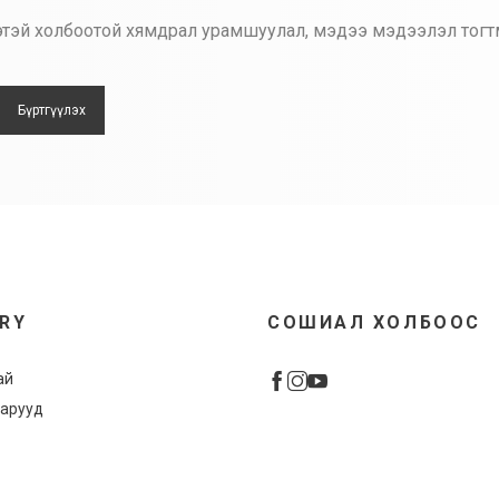
лгээтэй холбоотой хямдрал урамшуулал, мэдээ мэдээлэл тогт
Бүртгүүлэх
URY
СОШИАЛ ХОЛБООС
ай
арууд