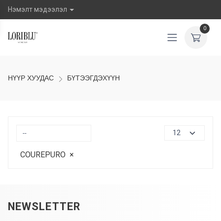
Нэмэлт мэдээлэл
0
НҮҮР ХУУДАС
БҮТЭЭГДЭХҮҮН
COUREPURO
×
NEWSLETTER