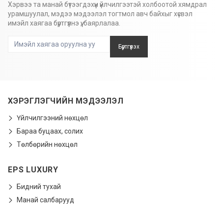
Хэрвээ та манай бүтээгдэхүүн үйлчилгээтэй холбоотой хямдрал
урамшуулал, мэдээ мэдээлэл тогтмол авч байхыг хүсвэл
имэйл хаягаа бүртгүүлнэ үү, баярлалаа.
Бүртгүүлэх
ХЭРЭГЛЭГЧИЙН МЭДЭЭЛЭЛ
Үйлчилгээний нөхцөл
Бараа буцаах, солих
Төлбөрийн нөхцөл
EPS LUXURY
Бидний тухай
Манай салбарууд