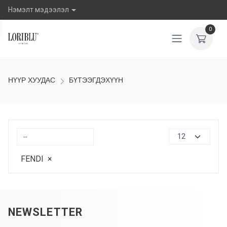
Нэмэлт мэдээлэл
0
НҮҮР ХУУДАС
БҮТЭЭГДЭХҮҮН
FENDI
×
NEWSLETTER