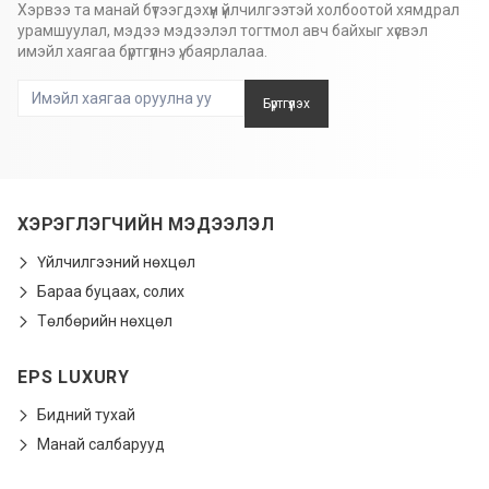
Хэрвээ та манай бүтээгдэхүүн үйлчилгээтэй холбоотой хямдрал
урамшуулал, мэдээ мэдээлэл тогтмол авч байхыг хүсвэл
имэйл хаягаа бүртгүүлнэ үү, баярлалаа.
Бүртгүүлэх
ХЭРЭГЛЭГЧИЙН МЭДЭЭЛЭЛ
Үйлчилгээний нөхцөл
Бараа буцаах, солих
Төлбөрийн нөхцөл
EPS LUXURY
Бидний тухай
Манай салбарууд