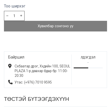
Тоо ширхэг
Хувилбар сонгоно уу
Байршил
Үлдэгдэл
-
Сүхбаатар дүүрэг, Xүүхдийн 100, SEOUL
PLAZA 1-р давхар Өдөр бүр: 11:00-
20:30
Утас: (+976) 7010 9595
ТӨСТЭЙ БҮТЭЭГДЭХҮҮН