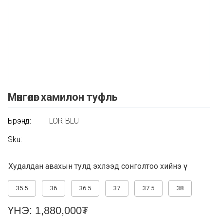
Мөнгөлөг хамилон туфль
Брэнд:
LORIBLU
Sku:
Худалдан авахын тулд эхлээд сонголтоо хийнэ үү
35.5
36
36.5
37
37.5
38
ҮНЭ:
1,880,000
₮