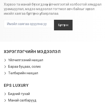
Хэрвээ та манай бүтээгдэхүүн үйлчилгээтэй холбоотой хямдрал
урамшуулал, мэдээ мэдээлэл тогтмол авч байхыг хүсвэл
имэйл хаягаа бүртгүүлнэ үү, баярлалаа.
Бүртгүүлэх
ХЭРЭГЛЭГЧИЙН МЭДЭЭЛЭЛ
Үйлчилгээний нөхцөл
Бараа буцаах, солих
Төлбөрийн нөхцөл
EPS LUXURY
Бидний тухай
Манай салбарууд