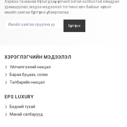
Хэрвээ та манай бүтээгдэхүүн үйлчилгээтэй холбоотой хямдрал
урамшуулал, мэдээ мэдээлэл тогтмол авч байхыг хүсвэл
имэйл хаягаа бүртгүүлнэ үү, баярлалаа.
Бүртгүүлэх
ХЭРЭГЛЭГЧИЙН МЭДЭЭЛЭЛ
Үйлчилгээний нөхцөл
Бараа буцаах, солих
Төлбөрийн нөхцөл
EPS LUXURY
Бидний тухай
Манай салбарууд