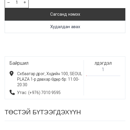
Сагсанд нэмэх
Худалдан авах
Байршил
Үлдэгдэл
1
Сүхбаатар дүүрэг, Xүүхдийн 100, SEOUL
PLAZA 1-р давхар Өдөр бүр: 11:00-
20:30
Утас: (+976) 7010 9595
ТӨСТЭЙ БҮТЭЭГДЭХҮҮН