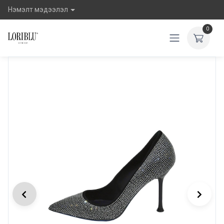
Нэмэлт мэдээлэл
0