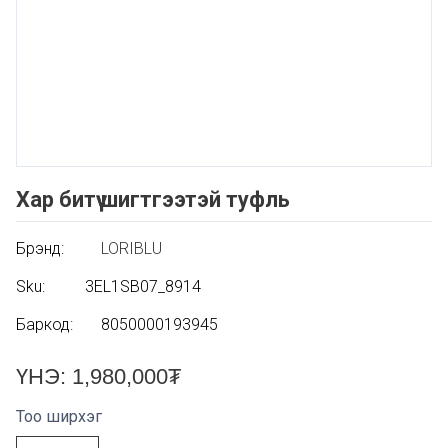
Хар битүү шигтгээтэй туфль
Брэнд:
LORIBLU
Sku:
3EL1SB07_8914
Баркод:
8050000193945
ҮНЭ:
1,980,000
₮
Тоо ширхэг