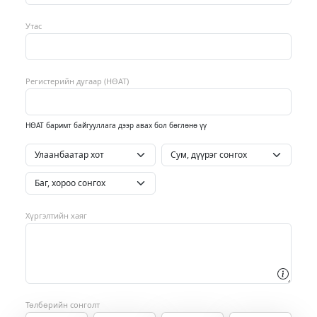
Утас
Регистерийн дугаар (НӨАТ)
НӨАТ баримт байгууллага дээр авах бол бөглөнө үү
Хүргэлтийн хаяг
Төлбөрийн сонголт