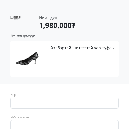
Нийт дүн
1,980,000₮
Бүтээгдэхүүн
Хэлбэртэй шитгээтэй хар туфль
Нэр
И-Мэйл хаяг