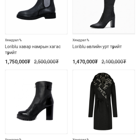
Хямдрал %
Хямдрал %
Loriblu хавар намрын хагас
Loriblu өвлийн урт түрийт
түрийт
1,750,000
₮
2,500,000
₮
1,470,000
₮
2,100,000
₮
30%
30%
Хямдрал %
Хямдрал %