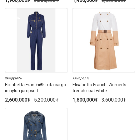
1,900,000
₮
3,800,000
₮
1,400,000
₮
2,800,000
₮
50%
50%
Хямдрал %
Хямдрал %
Elisabetta Franchi® Tuta cargo
Elisabetta Franchi Women’s
in nylon jumpsuit
trench coat white
2,600,000
₮
5,200,000
₮
1,800,000
₮
3,600,000
₮
30%