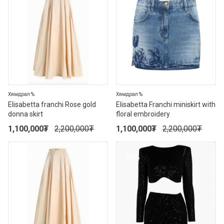
Хямдрал %
Хямдрал %
Elisabetta franchi Rose gold
Elisabetta Franchi miniskirt with
donna skirt
floral embroidery
1,100,000
₮
2,200,000
₮
1,100,000
₮
2,200,000
₮
50%
50%