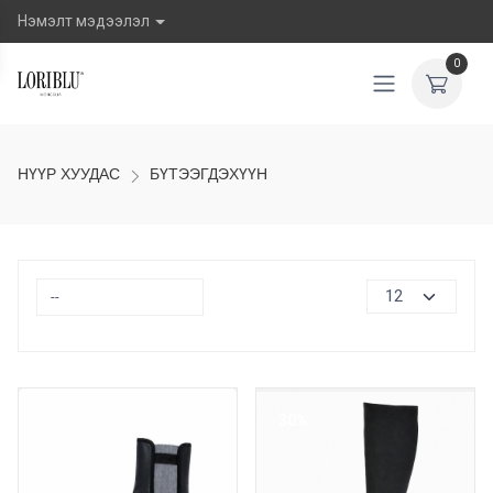
Нэмэлт мэдээлэл
0
НҮҮР ХУУДАС
БҮТЭЭГДЭХҮҮН
30%
30%