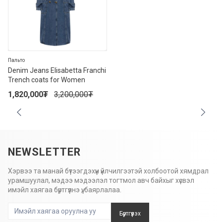
Пальто
Denim Jeans Elisabetta Franchi
Trench coats for Women
1,820,000
₮
3,200,000
₮
NEWSLETTER
Хэрвээ та манай бүтээгдэхүүн үйлчилгээтэй холбоотой хямдрал
урамшуулал, мэдээ мэдээлэл тогтмол авч байхыг хүсвэл
имэйл хаягаа бүртгүүлнэ үү, баярлалаа.
Бүртгүүлэх