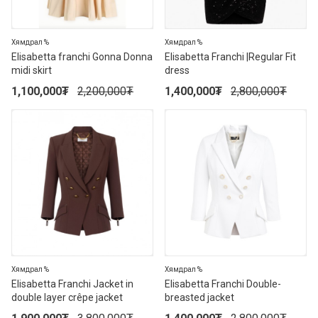
Хямдрал %
Хямдрал %
Elisabetta franchi Gonna Donna
Elisabetta Franchi |Regular Fit
midi skirt
dress
1,100,000
₮
2,200,000
₮
1,400,000
₮
2,800,000
₮
50%
50%
Хямдрал %
Хямдрал %
Elisabetta Franchi Jacket in
Elisabetta Franchi Double-
double layer crêpe jacket
breasted jacket