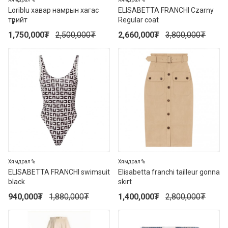
Loriblu хавар намрын хагас
ELISABETTA FRANCHI Czarny
түрийт
Regular coat
1,750,000
₮
2,500,000
₮
2,660,000
₮
3,800,000
₮
50%
50%
Хямдрал %
Хямдрал %
ELISABETTA FRANCHI swimsuit
Elisabetta franchi tailleur gonna
black
skirt
940,000
₮
1,880,000
₮
1,400,000
₮
2,800,000
₮
50%
50%