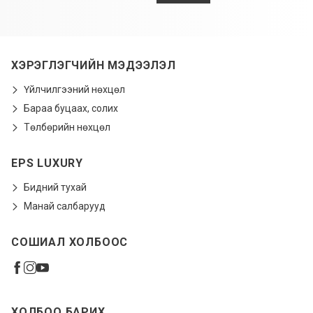
ХЭРЭГЛЭГЧИЙН МЭДЭЭЛЭЛ
Үйлчилгээний нөхцөл
Бараа буцаах, солих
Төлбөрийн нөхцөл
EPS LUXURY
Бидний тухай
Манай салбарууд
СОШИАЛ ХОЛБООС
ХОЛБОО БАРИХ