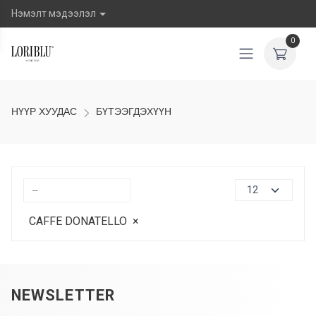
Нэмэлт мэдээлэл
0
НҮҮР ХУУДАС
БҮТЭЭГДЭХҮҮН
CAFFE DONATELLO
×
NEWSLETTER