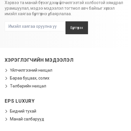
Хэрвээ та манай бүтээгдэхүүн үйлчилгээтэй холбоотой хямдрал
урамшуулал, мэдээ мэдээлэл тогтмол авч байхыг хүсвэл
имэйл хаягаа бүртгүүлнэ үү, баярлалаа.
Бүртгүүлэх
ХЭРЭГЛЭГЧИЙН МЭДЭЭЛЭЛ
Үйлчилгээний нөхцөл
Бараа буцаах, солих
Төлбөрийн нөхцөл
EPS LUXURY
Бидний тухай
Манай салбарууд